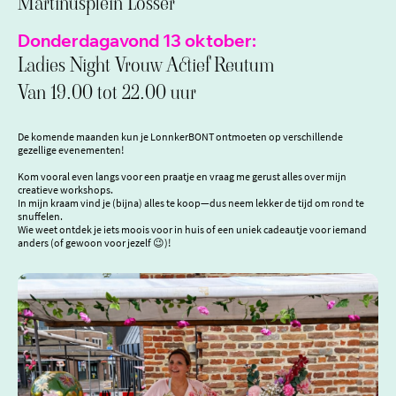
Martinusplein Losser
Donderdagavond 13 oktober:
Ladies Night Vrouw Actief Reutum
Van 19.00 tot 22.00 uur
De komende maanden kun je LonnkerBONT ontmoeten op verschillende
gezellige evenementen!
Kom vooral even langs voor een praatje en vraag me gerust alles over mijn
creatieve workshops.
In mijn kraam vind je (bijna) alles te koop—dus neem lekker de tijd om rond te
snuffelen.
Wie weet ontdek je iets moois voor in huis of een uniek cadeautje voor iemand
anders (of gewoon voor jezelf 😉)!