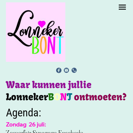
Waar kunnen jullie
Lonneker
B
O
N
T
ontmoeten?
Agenda:
Zondag 26 juli: